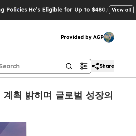
e’s Eligible for Up to $480,000 After Being Wro
View all
Provided by AGP
Share
 진출 계획 밝히며 글로벌 성장의