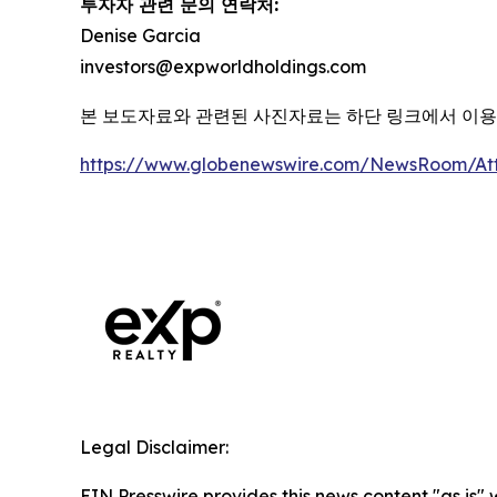
투자자 관련 문의 연락처:
Denise Garcia
investors@expworldholdings.com
본 보도자료와 관련된 사진자료는 하단 링크에서 이
https://www.globenewswire.com/NewsRoom/A
Legal Disclaimer:
EIN Presswire provides this news content "as is" 