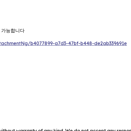
용 가능합니다
ttachmentNg/b4077899-a7d3-47bf-b448-de2ab339691e
without warranty of any kind. We do not accept any responsib