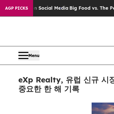
es on Social Media
Big Food vs. The People. Big F
AGP PICKS
Menu
eXp Realty, 유럽 신규
중요한 한 해 기록