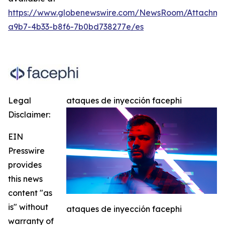
https://www.globenewswire.com/NewsRoom/Attachme
a9b7-4b33-b8f6-7b0bd738277e/es
Legal
ataques de inyección facephi
Disclaimer:
EIN
Presswire
provides
this news
content "as
is" without
ataques de inyección facephi
warranty of